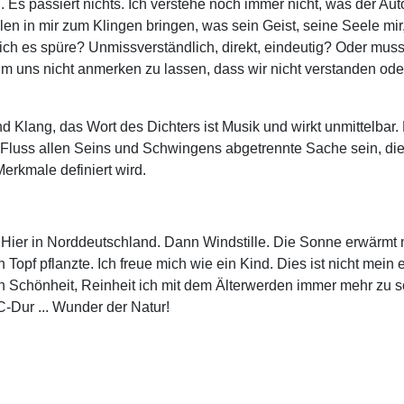
. Es passiert nichts. Ich verstehe noch immer nicht, was der Auto
 in mir zum Klingen bringen, was sein Geist, seine Seele mir, 
h es spüre? Unmissverständlich, direkt, eindeutig? Oder muss 
 um uns nicht anmerken zu lassen, dass wir nicht verstanden 
nd Klang, das Wort des Dichters ist Musik und wirkt unmittelba
uss allen Seins und Schwingens abgetrennte Sache sein, die a
erkmale definiert wird.
 Hier in Norddeutschland. Dann Windstille. Die Sonne erwärmt m
en Topf pflanzte. Ich freue mich wie ein Kind. Dies ist nicht mein
 Schönheit, Reinheit ich mit dem Älterwerden immer mehr zu s
C-Dur ... Wunder der Natur!