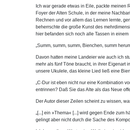
Ich war gerade etwas in Eile, packte meinen
Foyer der Alten Schule, in der meine Nachba
Rechnen und vor allem das Lernen lernte, ge
beherrschte die große Kunst des mehrdimensio
hier befanden sich noch alle Tassen in einem
„Summ, summ, summ, Bienchen, summ herum“
Davon hatten meine Landeier wie auch ich stud
mehr als fünf Töne braucht, in ihrer Eigenar
unsere Ukulele, das kleine Lied ließ eine Bi
„C-Dur ist eben nicht nur eine Kombination v
entrinnen? Daß Sie das Alte als das Neue offe
Der Autor dieser Zeilen scheint zu wissen, wa
„[...] ein »Thema« [...] wird gegen Ende zum 
gelingt aber nicht durch die Sache des Kompo