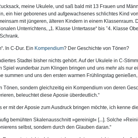
 Rucksack, meine Ukulele, und saß bald mit 13 Frauen und Män
rin, ein hier geborenes und aufgewachsenes schlichtes Kind vo
meinsam mit jüngeren, älteren Kindern in einem Klassenraum. D
nalen Unterrichtens, „1. Klasse Untertasse“ bis "4. Klasse Ob
 Schrank.
. In C-Dur. Ein
Kompendium
? Der Geschichte von Tönen?
iertes Stadtei bisher nichts gehört. Auf der Ukulele in C-Stimmu
t im Spiel wunderbar zum Klingen bringen und uns mehr als nur 
ene summen und uns den ersten warmen Frühlingstag genießen, a
on Tönen, sondern gleichzeitig ein Kompendium von deren Geschi
rieren, beleuchtet diese Aposie überdeutlich.“
s er mit der Aposie zum Ausdruck bringen möchte, ich kenne dies
häufig bemühten Skalenausschnitt »gereinigt« [...]. Solche »Re
nierens selbst, sondern durch den Glauben daran.“