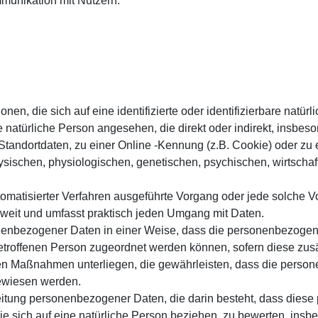
munikation mit Nutzern.
en, die sich auf eine identifizierte oder identifizierbare natür
ine natürliche Person angesehen, die direkt oder indirekt, insb
tandortdaten, zu einer Online -Kennung (z.B. Cookie) oder z
ysischen, physiologischen, genetischen, psychischen, wirtschaftl
 automatisierter Verfahren ausgeführte Vorgang oder jede solc
 weit und umfasst praktisch jeden Umgang mit Daten.
nenbezogener Daten in einer Weise, dass die personenbezogen
betroffenen Person zugeordnet werden können, sofern diese zus
n Maßnahmen unterliegen, die gewährleisten, dass die personen
gewiesen werden.
arbeitung personenbezogener Daten, die darin besteht, dass di
ie sich auf eine natürliche Person beziehen, zu bewerten, ins